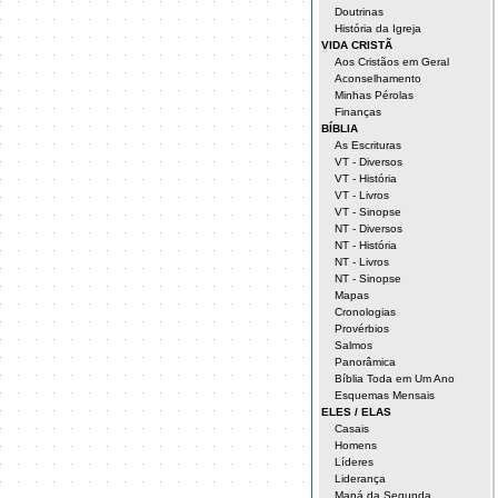
Doutrinas
História da Igreja
VIDA CRISTÃ
Aos Cristãos em Geral
Aconselhamento
Minhas Pérolas
Finanças
BÍBLIA
As Escrituras
VT - Diversos
VT - História
VT - Livros
VT - Sinopse
NT - Diversos
NT - História
NT - Livros
NT - Sinopse
Mapas
Cronologias
Provérbios
Salmos
Panorâmica
Bíblia Toda em Um Ano
Esquemas Mensais
ELES / ELAS
Casais
Homens
Líderes
Liderança
Maná da Segunda