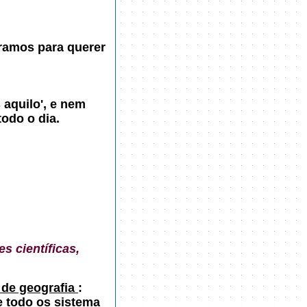
ramos para querer
 aquilo', e nem
odo o dia.
s científicas,
 de geografia
:
 e todo os sistema