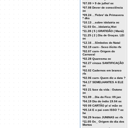
*07.09 > 9 de julho! oc
*07.08 Dever de consciência
oc
*09.24 ...'Febre' da Primavera
* dks
*10.13 ...sobre idolatria oc
*11.03 Oc...Idolatria,Hist
*11.28 ( 5 ) GRATIDÃO ( Maná)
*11.25 ( 2 ) Dia de Graças. LEI
oc
*12.16 ...Símbolos do Natal
*02.19 carn - Sexo ilícito rfx
*02.07 carn- Origem do
Carnaval
*02.28 Quaresma oc
*02.27 cinzas SANTIFICAÇÃO
oc
*02.02 Cadernos em branco
rfx
*02.06 carn- Quem diz a data ?
*04.17 SEMELHANTES A ELE
oc
*03 21 fase da vida : Outono
oc
*01.09 ...Dia do Fico: 09.jan
*04.19 Dia do índio 19.04 oc
*05 09 CARTÃO p/ s/ mãe oc
*05.14 E o pai com ISSO ? oc
he
*06.29 festas JUNINAS oc rfx
*11.05 Oc_ Origem do dia dos
Mortos