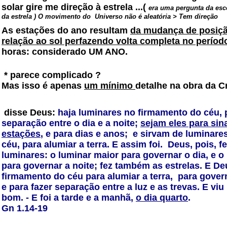
solar gire me direção à estrela ...(
era uma pergunta da es
da estrela ) O movimento do Universo não é aleatória > Tem direção
As estações do ano resultam
da mudança de posiçã
relação ao sol perfazendo volta completa no perío
horas: considerado UM ANO.
* parece complicado ?
Mas isso é apenas
um mínimo
detalhe na obra da C
disse Deus:
haja luminares no firmamento do céu, 
separação entre o dia e a noite;
sejam eles para sin
estações
, e para dias e anos;
e sirvam de luminare
céu, para alumiar a terra. E assim foi.
Deus, pois, f
luminares: o luminar maior para governar o dia, e 
para governar a noite; fez também as estrelas. E D
firmamento do céu para alumiar a terra,
para govern
e para fazer separação entre a luz e as trevas. E vi
bom.
- E foi a tarde e a manhã,
o dia quarto
.
Gn 1.14-19