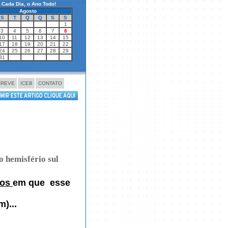
Cada Dia, o Ano Todo!
Agosto
S
T
Q
Q
S
S
1
3
4
5
6
7
8
10
11
12
13
14
15
17
18
19
20
21
22
24
25
26
27
28
29
31
CREVE
ICEB
CONTATO
no hemisfério sul
dos
em que esse
)...