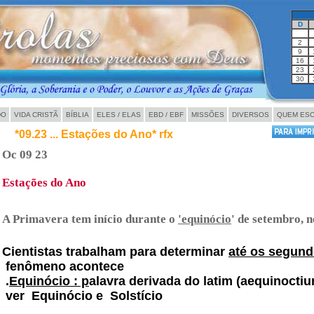
D
2
9
16
23
30
DO
VIDA CRISTÃ
BÍBLIA
ELES / ELAS
EBD / EBF
MISSÕES
DIVERSOS
QUEM ES
*09.23 ... Estações do Ano* rfx
Oc 09 23
Estações do Ano
A Primavera tem início durante o
'equinócio
' de setembro, 
Cientistas trabalham para determinar
até os segun
fenômeno acontece
.
Equinócio
: p
alavra derivada do latim (aequinoctium
ver Equinócio e Solstício