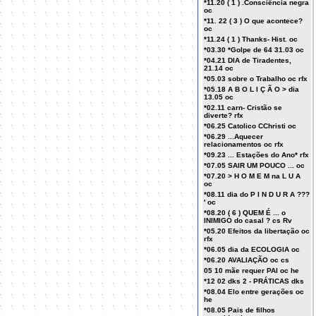
*11.20 ( 1 ) .Consciência negra
oc
*11. 22 ( 3 ) O que acontece?
oc
*11.24 ( 1 ) Thanks- Hist. oc
*03.30 *Golpe de 64 31.03 oc
*04.21 DIA de Tiradentes,
21.14 oc
*05.03 sobre o Trabalho oc rfx
*05.18 A B O L I Ç Ã O > dia
13.05 oc
*02.11 carn- Cristão se
diverte? rfx
*06.25 Catolico CChristi oc
*06.29 ...Aquecer
relacionamentos oc rfx
*09.23 ... Estações do Ano* rfx
*07.05 SAIR UM POUCO ... oc
*07.20 > H O M E M na L U A
oc
*08.11 dia do P I N D U R A ???
' oc
*08.20 ( 6 ) QUEM É ... o
INIMIGO do casal ? cs Rv
*05.20 Efeitos da libertação oc
rfx
*06.05 dia da ECOLOGIA oc
*06.20 AVALIAÇÃO oc cs
05 10 mãe requer PAI oc he
*12 02 dks 2 - PRÁTICAS dks
*08.04 Elo entre gerações oc
he
*08.05 Pais de filhos