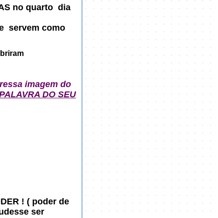
NAS no quarto
dia
s e servem como
briram
xpressa imagem do
 PALAVRA DO SEU
ER ! ( poder de
udesse ser