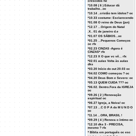
crescidos he
*10.08 ( 6 ) Educar dá
trabalho...oc
*10.14 ..cristão tem ídolos? oc
*10.33 costume: Esclarecendo
*01.08 O reino de Deus (jan)
*12.17 ...Origem do Natal
.X.. 01 de janeiro d.e
*01.07 OS SÁBIOS...oc
*01.25 ...Pequenos Começos
oc rfx
*02.23 CINZAS -Agora é
CINZAS* rfx
*12.23 X O que vc vê... rfx
*02.01 aulas Volta às aulas
dks
*03.20 Início do out 20.03 oc
*04.02 COMO começou ? oc
*04.20 Deus Bom e Severo: oc
*05.13 QUEM CUIDA ??? oc
*06.02. Dentro.Fora da IGREJA
oc
*09.26 ( 2 ) Renovação
espiritual oc
*06.27 Igreja, a Noiva! oc
*07.13 ...C O P A do M U N D O
oc
*11.14 ...ORA, BRASIL !
*09.29 ( 4 ) Renova o íntimo oc
*12.10 dks 3 - PRECISA,
mesmo ? rfx
* Bíblia em português oc esc