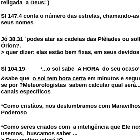
religada
a Deus! )
Sl 147.4 conta o número das estrelas, chamando-a
seus
nomes
Jó 38.31 ´podes atar as cadeias das Plêiades ou solt
Órion?.
>
quer dizer: elas estão bem fixas, em seus devidos 
Sl 104.19
‘...o sol sabe
A HORA
do seu ocaso’
&sabe que
o sol tem hora certa
em minutos e segun
se por ?Meteorologistas
sabem calcular qual será.
canais específicos
*Como cristãos, nos deslumbramos com Maravilhos
Poderoso
*Como seres criados com
a inteligência que Ele no
usemos,
buscamos saber ...