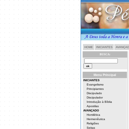
HOME
INICIANTES
AVANÇA
BUSCA:
Menu Principal
INICIANTES
Evangelismo
Principiantes
Discipulado
Discipulador
Introdução à Bíblia
Apostilas
AVANÇADO
Homilética
Hermenêutica
Religiões
Seitas