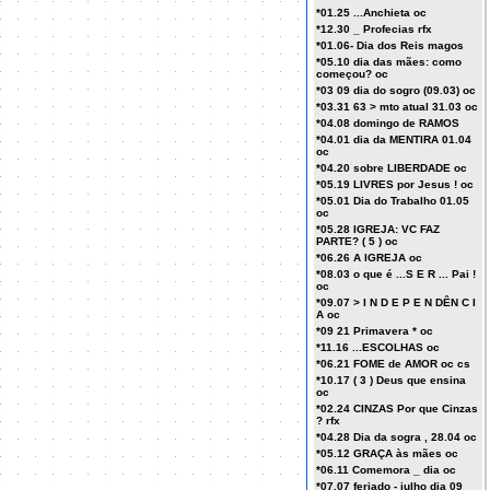
*01.25 ...Anchieta oc
*12.30 _ Profecias rfx
*01.06- Dia dos Reis magos
*05.10 dia das mães: como
começou? oc
*03 09 dia do sogro (09.03) oc
*03.31 63 > mto atual 31.03 oc
*04.08 domingo de RAMOS
*04.01 dia da MENTIRA 01.04
oc
*04.20 sobre LIBERDADE oc
*05.19 LIVRES por Jesus ! oc
*05.01 Dia do Trabalho 01.05
oc
*05.28 IGREJA: VC FAZ
PARTE? ( 5 ) oc
*06.26 A IGREJA oc
*08.03 o que é ...S E R ... Pai !
oc
*09.07 > I N D E P E N DÊN C I
A oc
*09 21 Primavera * oc
*11.16 ...ESCOLHAS oc
*06.21 FOME de AMOR oc cs
*10.17 ( 3 ) Deus que ensina
oc
*02.24 CINZAS Por que Cinzas
? rfx
*04.28 Dia da sogra , 28.04 oc
*05.12 GRAÇA às mães oc
*06.11 Comemora _ dia oc
*07.07 feriado - julho dia 09