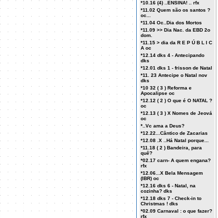
*10.16 (4) ..ENSINA! .. rfx
*11.02 Quem são os santos ?
oc...
*11.04 Oc..Dia dos Mortos
*11.09 >> Dia Nac. da EBD 2o
dom.
*11.15 > dia da R E P Ú B L I C
A oc
*12.14 dks 4 - Antecipando
dks
*12.01 dks 1 - frisson de Natal
*11. 23 Antecipe o Natal nov
dks
*10 32 ( 3 ) Reforma e
Apocalipse oc
*12.12 ( 2 ) O que é O NATAL ?
oc
*12.13 ( 3 ) X Nomes de Jeová
oc
*..Vc ama a Deus?
*12.22...Cântico de Zacarias
*12.08 .X ..Há Natal porque...
*11.18 ( 2 ) Bandeira, para
quê?
*02.17 carn- A quem engana?
rfx
*12.06...X Bela Mensagem
(IBR) oc
*12.16 dks 6 - Natal, na
cozinha? dks
*12.18 dks 7 - Check-in to
Christmas ! dks
*02.09 Carnaval : o que fazer?
rfx