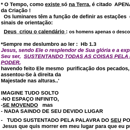
*
O Tempo, como
existe
só
na Terra
, é citado APE
da Criação !
Os luminares têm a função de definir as estaçõe
sinais de orientação:
Deus
criou o calendário
:
os homens apenas o desco
*Sempre me deslumbro ao ler :
Hb 1.3
Jesus, sendo Ele o resplendor de Sua glória e a e
Seu ser,
SUSTENTANDO TODAS AS COISAS PELA
PODER
,
havendo feito Ele mesmo purificação dos pecados,
assentou-Se à direita da
Majestade nas alturas..'
IMAGINE TUDO SOLTO
-NO ESPAÇO INFINITO,
-
SE MOVENDO
mas
- NADA SAINDO DE SEU DEVIDO LUGAR
-
TUDO SUSTENTADO PELA PALAVRA DO
SEU
POD
Jesus que quis morrer em meu lugar para que eu p