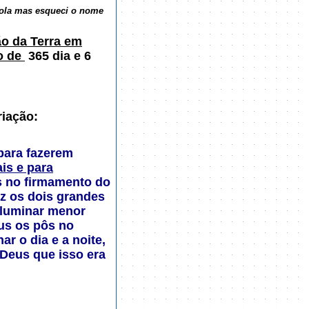
cola mas esqueci o nome
o da Terra em
do de
365 dia e 6
riação:
para fazerem
ais e para
s no firmamento do
ez os dois grandes
o luminar menor
eus os pôs no
ar o dia e a noite,
u Deus que isso era