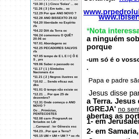
*10.30 ( 1 ) Cinco 'Solas' ... oc
*11.26 ( 3 ) Em tudo... oc
www.prpedrolu
*12.29 Por que ANO NOVO ?
www.ibiser
*02.28 ANO BISSEXTO 29.02
*04.20 liberdade no Espírito
rfx
*
Nota interess
*04.22 DIA da Terra oc
*06.24 comemora O QUÊ?
a ninguém
sobr
20.06 oc
*07.01 Abordagens oc
porque
*02.25 PECADORES SALVOS
rfx
*07.05 tempo de E L E I Ç Õ E
-um só é o vosso
S , prs
*09.06 Saber o passado oc
.
*11.17 ( 1 ) Símbolos
Nacionais d.e
*11.21 ( 2 ) Negros ilustres oc
Papa e padre sã
*10.02 ... Sendo eficaz out.
dks
*01.01 O tempo não existe oc
Jesus disse pa
*12.21 ... Por que 25 de
dezembro?
a Terra.
Jesus 
*12.31 Onde começa o ANO
NOVO ?
IGREJA'
no sen
Oc ...Primícias,
abertas as po
PENTECOSTES
*02.08 carn- ProgramA os
1- em Jerusalé
feriados oc Ldr
...Carnaval : ler Gênesis esc
2- em Samaria,
*04.23...Por que a Terra?
*05.15 UM + UM = UM ? * oc rfx