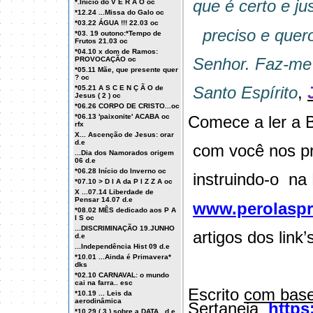
que é certo e ju
*.Início do V E R Ã O oc
*12.24 ...Missa do Galo oc
*03.22 ÁGUA !!! 22.03 oc
preciso e quer
*03. 19 outono:*Tempo de
Frutos 21.03 oc
*04.10 x dom de Ramos:
Senhor. Faz-me 
PROVOCAÇÃO oc
*05.11 Mãe, que presente quer
? oc
Santo Espírito
,
*05.21 A S C E N Ç Ã O de
Jesus ( 2 ) oc
*06.26 CORPO DE CRISTO...oc
Comece a ler a B
*06.13 'paixonite' ACABA oc
rfx
X... Ascenção de Jesus: orar
d.e
com você nos pri
...Dia dos Namorados origem
06 d.e
*06.28 Início do Inverno oc
instruindo-o
na 
*07.10 > D I A da P I Z Z A oc
X ...07.14 Liberdade de
Pensar 14.07 d.e
www.perolaspr
*08.02 MÊS dedicado aos P A
I S oc
...DISCRIMINAÇÃO 19.JUNHO
artigos dos link’
d.e
...Independência Hist 09 d.e
*10.01 ...Ainda é Primavera*
dks
*02.10 CARNAVAL: o mundo
cai na farra.. esc
Escrito
com bas
*10.19 ... Leis da
aerodinâmica
Sertaneja
https
*10.29 ( 3 ) sobre a DATA , d.e