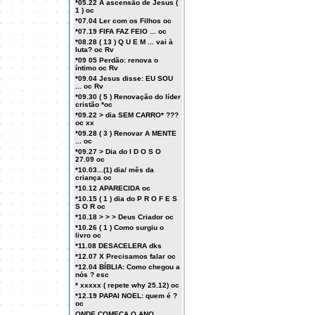
*05.22 A ascensão de Jesus (
1 ) oc
*07.04 Ler com os Filhos oc
*07.19 FIFA FAZ FEIO ... oc
*08.28 ( 13 ) Q U E M ... vai à
luta? oc Rv
*09 05 Perdão: renova o
íntimo oc Rv
*09.04 Jesus disse: EU SOU
... oc Rv
*09.30 ( 5 ) Renovação do líder
cristão *oc
*09.22 > dia SEM CARRO* ???
oc xx
*09.28 ( 3 ) Renovar A MENTE
... oc
*09.27 > Dia do I D O S O
27.09 oc
*10.03...(1) dia/ mês da
criança oc
*10.12 APARECIDA oc
*10.15 ( 1 ) dia do P R O F E S
S O R oc
*10.18 > > > Deus Criador oc
*10.26 ( 1 ) Como surgiu o
livro oc
*11.08 DESACELERA dks
*12.07 X Precisamos falar oc
*12.04 BÍBLIA: Como chegou a
nós ? esc
* xxxxx ( repete why 25.12) oc
*12.19 PAPAI NOEL: quem é ?
oc
ONDE COMEÇA O ANO