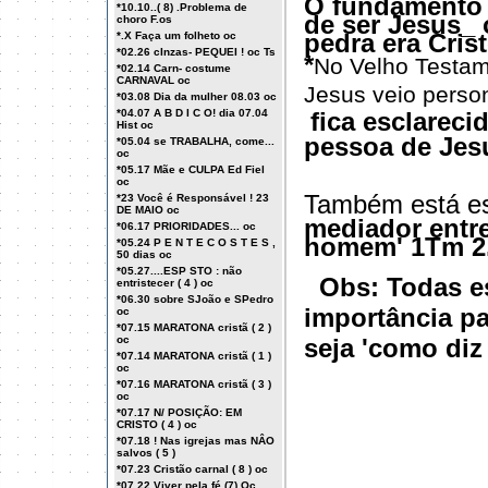
O fundamento 
*10.10..( 8) .Problema de
de ser Jesus_ 
choro F.os
pedra era Crist
*.X Faça um folheto oc
*02.26 cInzas- PEQUEI ! oc Ts
*
No Velho Testa
*02.14 Carn- costume
CARNAVAL oc
Jesus veio person
*03.08 Dia da mulher 08.03 oc
*04.07 A B D I C O! dia 07.04
fica esclarec
Hist oc
pessoa de Jes
*05.04 se TRABALHA, come...
oc
*05.17 Mãe e CULPA Ed Fiel
oc
Também está es
*23 Você é Responsável ! 23
DE MAIO oc
mediador entr
*06.17 PRIORIDADES... oc
homem' 1Tm 
*05.24 P E N T E C O S T E S ,
50 dias oc
*05.27....ESP STO : não
Obs:
Todas es
entristecer ( 4 ) oc
*06.30 sobre SJoão e SPedro
importância p
oc
*07.15 MARATONA cristã ( 2 )
oc
seja
'como diz 
*07.14 MARATONA cristã ( 1 )
oc
*07.16 MARATONA cristã ( 3 )
oc
*07.17 N/ POSIÇÃO: EM
CRISTO ( 4 ) oc
*07.18 ! Nas igrejas mas NÂO
salvos ( 5 )
*07.23 Cristão carnal ( 8 ) oc
*07.22 Viver pela fé (7) Oc