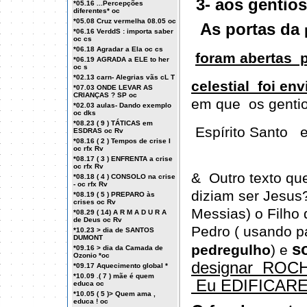
3- aos gentio
*05.16 ...Percepções
diferentes* oc
*05.08 Cruz vermelha 08.05 oc
As portas da
*06.16 VerddS : importa saber
oc cs
*06.18 Agradar a Ela oc cs
foram abertas
p
*06.19 AGRADA a ELE to her
oc s
*02.13 carn- Alegrias vãs cL T
celestial foi en
*07.03 ONDE LEVAR AS
CRIANÇAS ? SP oc
em que os gentio
*02.03 aulas- Dando exemplo
oc dks
*08.23 ( 9 ) TÁTICAS em
Espírito Santo
e
ESDRAS oc Rv
*08.16 ( 2 ) Tempos de crise I
oc rfx Rv
*08.17 ( 3 ) ENFRENTA a crise
oc rfx Rv
& Outro texto qu
*08.18 ( 4 ) CONSOLO na crise
- oc rfx Rv
diziam ser Jesus?
*08.19 ( 5 ) PREPARO às
crises oc Rv
Messias) o Filho 
*08.29 ( 14) A R M A D U R A
de Deus oc Rv
Pedro ( usando 
*10.23 > dia de SANTOS
DUMONT
s
pedregulho
) e
*09.16 > dia da Camada de
Ozonio *oc
designar ROCH
*09.17 Aquecimento global *
*10.09 .( 7 ) mãe é quem
Eu EDIFICARE
educa oc
*10.05 ( 5 )> Quem ama ,
educa ! oc