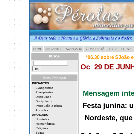
HOME
INICIANTES
AVANÇADO
VIDA CRISTÃ
BÍBLIA
ELES / 
BUSCA:
*06.30 sobre SJoão 
Oc
29 DE JU
Menu Principal
INICIANTES
Evangelismo
Mensagem inter
Principiantes
Discipulado
Discipulador
Festa junina: 
Introdução à Bíblia
Apostilas
AVANÇADO
Nordeste, que
Homilética
Hermenêutica
Religiões
Seitas