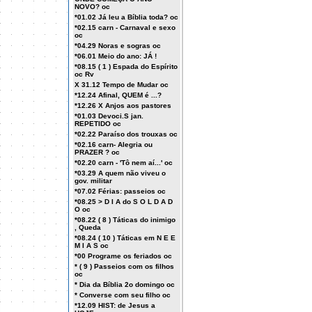
NOVO? oc
*01.02 Já leu a Bíblia toda? oc
*02.15 carn - Carnaval e sexo
oc
*04.29 Noras e sogras oc
*06.01 Meio do ano: JÁ !
*08.15 ( 1 ) Espada do Espírito
oc Rv
X 31.12 Tempo de Mudar oc
*12.24 Afinal, QUEM é ...?
*12.26 X Anjos aos pastores
*01.03 Devoci.S jan.
REPETIDO oc
*02.22 Paraíso dos trouxas oc
*02.16 carn- Alegria ou
PRAZER ? oc
*02.20 carn - 'Tô nem aí...' oc
*03.29 A quem não viveu o
gov. militar
*07.02 Férias: passeios oc
*08.25 > D I A do S O L D A D
O oc
*08.22 ( 8 ) Táticas do inimigo
, Queda
*08.24 ( 10 ) Táticas em N E E
M I A S oc
*00 Programe os feriados oc
* ( 9 ) Passeios com os filhos
oc
* Dia da Bíblia 2o domingo oc
* Converse com seu filho oc
*12.09 HIST: de Jesus a