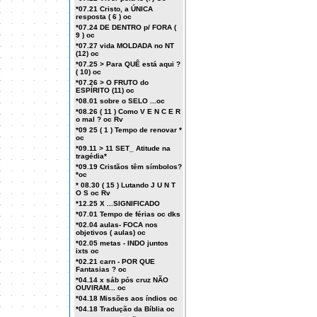
*07.21 Cristo, a ÚNICA
resposta ( 6 ) oc
*07.24 DE DENTRO p/ FORA (
9 ) oc
*07.27 vida MOLDADA no NT
(12) oc
*07.25 > Para QUÊ está aqui ?
( 10) oc
*07.26 > O FRUTO do
ESPÍRITO (11) oc
*08.01 sobre o SELO ...oc
*08.26 ( 11 ) Como V E N C E R
o mal ? oc Rv
*09 25 ( 1 ) Tempo de renovar *
oc
*09.11 > 11 SET_ Atitude na
tragédia*
*09.19 Cristãos têm símbolos?
*oc
* 08.30 ( 15 ) Lutando J U N T
O S oc Rv
*12.25 X ...SIGNIFICADO
*07.01 Tempo de férias oc dks
*02.04 aulas- FOCA nos
objetivos ( aulas) oc
*02.05 metas - INDO juntos
ixts oc
*02.21 carn - POR QUE
Fantasias ? oc
*04.14 x sáb pós cruz NÃO
OUVIRAM... oc
*04.18 Missões aos índios oc
*04.18 Tradução da Bíblia oc