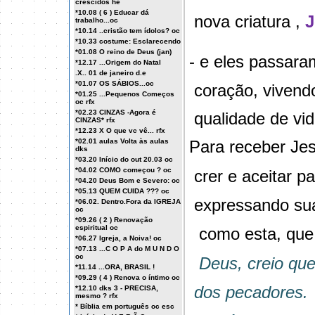
crescidos he
*10.08 ( 6 ) Educar dá
nova criatura ,
J
trabalho...oc
*10.14 ..cristão tem ídolos? oc
*10.33 costume: Esclarecendo
*01.08 O reino de Deus (jan)
- e eles passara
*12.17 ...Origem do Natal
.X.. 01 de janeiro d.e
*01.07 OS SÁBIOS...oc
coração, viven
*01.25 ...Pequenos Começos
oc rfx
*02.23 CINZAS -Agora é
qualidade de vi
CINZAS* rfx
*12.23 X O que vc vê... rfx
*02.01 aulas Volta às aulas
Para receber Je
dks
*03.20 Início do out 20.03 oc
*04.02 COMO começou ? oc
crer e aceitar pa
*04.20 Deus Bom e Severo: oc
*05.13 QUEM CUIDA ??? oc
expressando su
*06.02. Dentro.Fora da IGREJA
oc
*09.26 ( 2 ) Renovação
espiritual oc
como esta, que
*06.27 Igreja, a Noiva! oc
*07.13 ...C O P A do M U N D O
oc
Deus, creio que
*11.14 ...ORA, BRASIL !
*09.29 ( 4 ) Renova o íntimo oc
dos pecadores.
*12.10 dks 3 - PRECISA,
mesmo ? rfx
* Bíblia em português oc esc