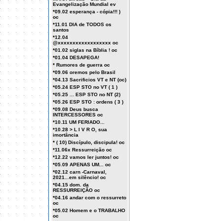
Evangelização Mundial ev
*09.02 esperança - cópia!!! )
oc
*11.01 DIA de TODOS os
santos
*12.04
@xxxxxxxxxxxxxxxxxx oc
*01.02 siglas na Bíblia ! oc
*01.04 DESAPEGA!
* Rumores de guerra oc
*09.06 oremos pelo Brasil
*04.13 Sacrificios VT e NT (oc)
*05.24 ESP STO no VT ( 1 )
*05.25 ... ESP STO no NT (2)
*05.26 ESP STO : ordens ( 3 )
*09.08 Deus busca
INTERCESSORES oc
*10.11 UM FERIADO...
*10.28 > L I V R O, sua
imortância
* ( 10) Discípulo, discipula! oc
*11.06x Ressurreição oc
*12.22 vamos ler juntos! oc
*05.09 APENAS UM... oc
*02.12 carn -Carnaval,
2021...em silêncio! oc
*04.15 dom. da
RESSURREIÇÃO oc
*04.16 andar com o ressurreto
oc
*05.02 Homem e o TRABALHO
oc