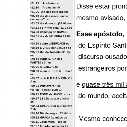
*01.25 ...Anchieta oc
Disse estar pron
*12.30 _ Profecias rfx
*01.06- Dia dos Reis magos
mesmo avisado, 
*05.10 dia das mães: como
começou? oc
*03 09 dia do sogro (09.03) oc
.
*03.31 63 > mto atual 31.03 oc
Esse apóstolo
,
*04.08 domingo de RAMOS
*04.01 dia da MENTIRA 01.04
oc
do Espírito Sant
*04.20 sobre LIBERDADE oc
*05.19 LIVRES por Jesus ! oc
*05.01 Dia do Trabalho 01.05
discurso ousado 
oc
*05.28 IGREJA: VC FAZ
PARTE? ( 5 ) oc
estrangeiros po
*06.26 A IGREJA oc
*08.03 o que é ...S E R ... Pai !
oc
*09.07 > I N D E P E N DÊN C I
A oc
e
quase três mil
*09 21 Primavera * oc
*11.16 ...ESCOLHAS oc
do mundo, acei
*06.21 FOME de AMOR oc cs
*10.17 ( 3 ) Deus que ensina
oc
*02.24 CINZAS Por que Cinzas
? rfx
*04.28 Dia da sogra , 28.04 oc
Mesmo conhecen
*05.12 GRAÇA às mães oc
*06.11 Comemora _ dia oc
*07.07 feriado - julho dia 09