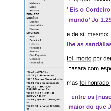
Mulheres
Dicas
’
Eis o Cordeiro
Receitas
EBD / EBF
mundo’ Jo 1.2
MISSÕES
Missões
Missionários
Diversos
e de si
mesmo:
DIVERSOS
Hoje
De a A a Z
lhe as sandália
Folhetos
Reflexões
Eventos
Dias Especiais
foi
morto
por de
Ocasiões
Publicações
casara com esp
*06.14 ...Amar é...
*10.31 ( 2 ) Reforma oc
*06.12 Dia dos Namorados *oc
mas
foi honrado
*01.01 Paz e Segurança rfx
*08 21 ( 7 ) BATALHA
ESPIRITUAL oc Rv
*08.27 ( 12 ) QUEM é O
‘
entre os [nas
INIMIGO? oc Rv
*10.06 ( 2) como CRIANÇAS!
oc
maior do que Jo
*10.07 ( 3 ) criança CRESCE
oc