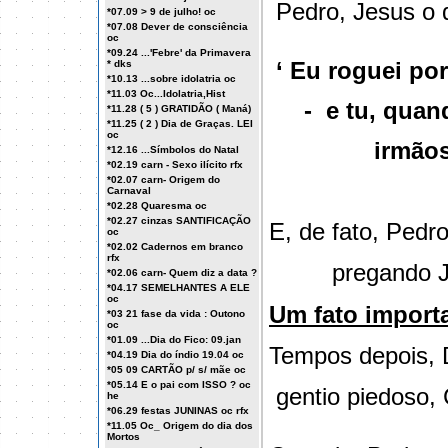
Pedro, Jesus o 
*07.09 > 9 de julho! oc
*07.08 Dever de consciência
oc
*09.24 ...'Febre' da Primavera
‘ Eu roguei por
* dks
*10.13 ...sobre idolatria oc
*11.03 Oc...Idolatria,Hist
-
e tu, quan
*11.28 ( 5 ) GRATIDÃO ( Maná)
*11.25 ( 2 ) Dia de Graças. LEI
oc
irmãos’ M
*12.16 ...Símbolos do Natal
*02.19 carn - Sexo ilícito rfx
*02.07 carn- Origem do
Carnaval
*02.28 Quaresma oc
*02.27 cinzas SANTIFICAÇÃO
E, de fato, Pedr
oc
*02.02 Cadernos em branco
rfx
pregando Jes
*02.06 carn- Quem diz a data ?
*04.17 SEMELHANTES A ELE
oc
Um fato import
*03 21 fase da vida : Outono
oc
*01.09 ...Dia do Fico: 09.jan
Tempos depois, 
*04.19 Dia do índio 19.04 oc
*05 09 CARTÃO p/ s/ mãe oc
*05.14 E o pai com ISSO ? oc
gentio piedoso, 
he
*06.29 festas JUNINAS oc rfx
*11.05 Oc_ Origem do dia dos
Mortos