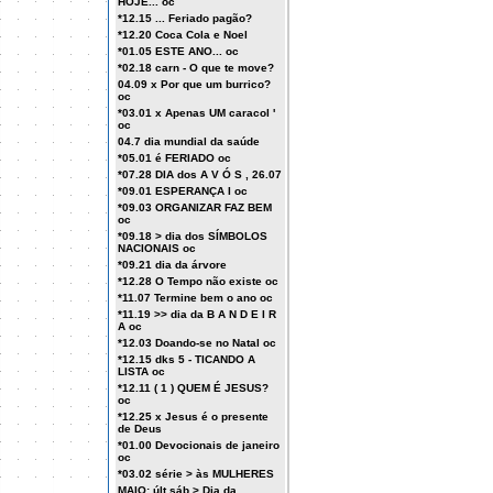
HOJE... oc
*12.15 ... Feriado pagão?
*12.20 Coca Cola e Noel
*01.05 ESTE ANO... oc
*02.18 carn - O que te move?
04.09 x Por que um burrico?
oc
*03.01 x Apenas UM caracol '
oc
04.7 dia mundial da saúde
*05.01 é FERIADO oc
*07.28 DIA dos A V Ó S , 26.07
*09.01 ESPERANÇA I oc
*09.03 ORGANIZAR FAZ BEM
oc
*09.18 > dia dos SÍMBOLOS
NACIONAIS oc
*09.21 dia da árvore
*12.28 O Tempo não existe oc
*11.07 Termine bem o ano oc
*11.19 >> dia da B A N D E I R
A oc
*12.03 Doando-se no Natal oc
*12.15 dks 5 - TICANDO A
LISTA oc
*12.11 ( 1 ) QUEM É JESUS?
oc
*12.25 x Jesus é o presente
de Deus
*01.00 Devocionais de janeiro
oc
*03.02 série > às MULHERES
MAIO: últ sáb > Dia da