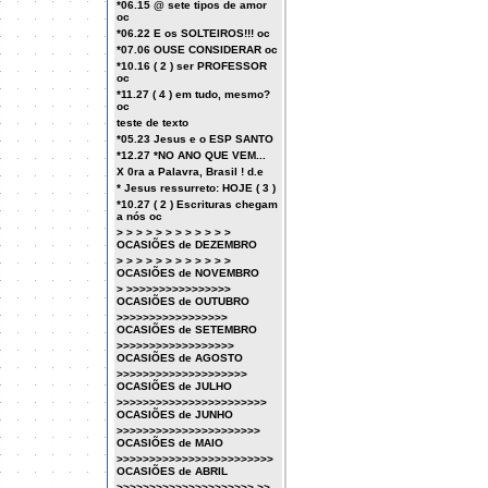
*06.15 @ sete tipos de amor
oc
*06.22 E os SOLTEIROS!!! oc
*07.06 OUSE CONSIDERAR oc
*10.16 ( 2 ) ser PROFESSOR
oc
*11.27 ( 4 ) em tudo, mesmo?
oc
teste de texto
*05.23 Jesus e o ESP SANTO
*12.27 *NO ANO QUE VEM...
X 0ra a Palavra, Brasil ! d.e
* Jesus ressurreto: HOJE ( 3 )
*10.27 ( 2 ) Escrituras chegam
a nós oc
> > > > > > > > > > > >
OCASIÕES de DEZEMBRO
> > > > > > > > > > > >
OCASIÕES de NOVEMBRO
> >>>>>>>>>>>>>>>>
OCASIÕES de OUTUBRO
>>>>>>>>>>>>>>>>>
OCASIÕES de SETEMBRO
>>>>>>>>>>>>>>>>>>
OCASIÕES de AGOSTO
>>>>>>>>>>>>>>>>>>>>
OCASIÕES de JULHO
>>>>>>>>>>>>>>>>>>>>>>>
OCASIÕES de JUNHO
>>>>>>>>>>>>>>>>>>>>>>
OCASIÕES de MAIO
>>>>>>>>>>>>>>>>>>>>>>>>
OCASIÕES de ABRIL
>>>>>>>>>>>>>>>>>>>>> >>