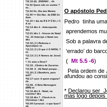
*10.16 (4) ..ENSINA! .. rfx
*11.02 Quem são os santos ?
oc...
O apóstolo Ped
*11.04 Oc..Dia dos Mortos
*11.09 >> Dia Nac. da EBD 2o
dom.
Pedro
tinha uma
*11.15 > dia da R E P Ú B L I C
A oc
*12.14 dks 4 - Antecipando
aprendemos muit
dks
*12.01 dks 1 - frisson de Natal
*11. 23 Antecipe o Natal nov
Sob a palavra de
dks
*10 32 ( 3 ) Reforma e
Apocalipse oc
‘errado’ do barc
*12.12 ( 2 ) O que é O NATAL ?
oc
*12.13 ( 3 ) X Nomes de Jeová
oc
(
Mt 5.5 -6
)
*..Vc ama a Deus?
*12.22...Cântico de Zacarias
Pela ordem de 
*12.08 .X ..Há Natal porque...
*11.18 ( 2 ) Bandeira, para
afundou ao consi
quê?
*02.17 carn- A quem engana?
rfx
*12.06...X Bela Mensagem
(IBR) oc
*
Declarou ser
J
*12.16 dks 6 - Natal, na
mas logo depois
cozinha? dks
*12.18 dks 7 - Check-in to
Christmas ! dks
*02.09 Carnaval : o que fazer?
rfx