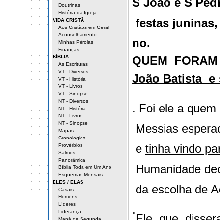
S João e S Ped
Doutrinas
História da Igreja
festas juninas,
VIDA CRISTÃ
Aos Cristãos em Geral
Aconselhamento
no.
Minhas Pérolas
Finanças
BÍBLIA
QUEM
FORAM
As Escrituras
VT - Diversos
João Batista
e
VT - História
VT - Livros
VT - Sinopse
NT - Diversos
. Foi ele a quem
NT - História
NT - Livros
NT - Sinopse
Messias esperad
Mapas
Cronologias
e
tinha vindo p
Provérbios
Salmos
Panorâmica
Humanidade dec
Bíblia Toda em Um Ano
Esquemas Mensais
ELES / ELAS
da escolha de A
Casais
Homens
Líderes
.
Liderança
Ele, que
disser
Maná da Segunda