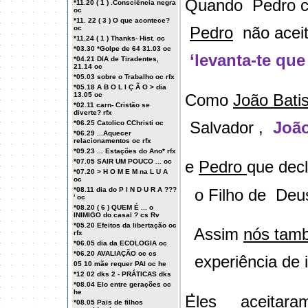
Quando
Pedro c
*11.20 ( 1 ) .Consciência negra
oc
*11. 22 ( 3 ) O que acontece?
Pedro
não acei
oc
*11.24 ( 1 ) Thanks- Hist. oc
*03.30 *Golpe de 64 31.03 oc
‘levanta-te q
*04.21 DIA de Tiradentes,
21.14 oc
*05.03 sobre o Trabalho oc rfx
*05.18 A B O L I Ç Ã O > dia
Como
João Bati
13.05 oc
*02.11 carn- Cristão se
diverte? rfx
Salvador ,
Joã
*06.25 Catolico CChristi oc
*06.29 ...Aquecer
relacionamentos oc rfx
*09.23 ... Estações do Ano* rfx
*07.05 SAIR UM POUCO ... oc
e
Pedro
que decl
*07.20 > H O M E M na L U A
oc
o Filho de
Deu
*08.11 dia do P I N D U R A ???
' oc
*08.20 ( 6 ) QUEM É ... o
INIMIGO do casal ? cs Rv
*05.20 Efeitos da libertação oc
Assim
nós tam
rfx
*06.05 dia da ECOLOGIA oc
*06.20 AVALIAÇÃO oc cs
experiência de 
05 10 mãe requer PAI oc he
*12 02 dks 2 - PRÁTICAS dks
.
*08.04 Elo entre gerações oc
he
Eles
aceitara
*08.05 Pais de filhos